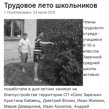
Трудовое лето школьников
Опубликовано: 24 июля 2012
Члены
трудового
отряда -
учащиеся
9-10-х
классов
Заречной
средней
школы
активно
поработали в дни летних каникул на
благоустройстве территории СП «Село Заречье».
Кристина Бабаянц, Дмитрий Фокин, Иван Жилкин,
Мария Демидкина, Иван Архипов, Андрей