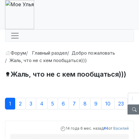
Форум
Главный раздел
Добро пожаловать
Жаль, что не с кем пообщаться)))
Жаль, что не с кем пообщаться)))
1
2
3
4
5
6
7
8
9
10
23
14 года 6 мес. назад
#4
от
Василий