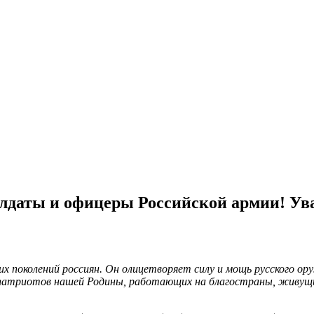
олдаты и офицеры Российской армии! У
их поколений
россиян. Он олицетворяет силу и мощь
русского ор
х патриотов
нашей Родины, работающих на благо
страны, живущи