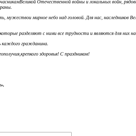
учасникам
Великой Отечественной войны и локальных войн, рядо
траны.
сть, мужество
и мирное небо над головой. Для нас, наследников 
 которые разделяют с ними все трудности и являются для них 
ь каждого гражданина.
гополучия,
крепкого здоровья! С праздником!
».