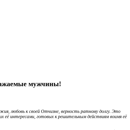
важаемые мужчины!
ужия, любовь к своей Отчизне, верность ратному долгу. Это
х её интересами, готовых к решительным действиям во
имя её