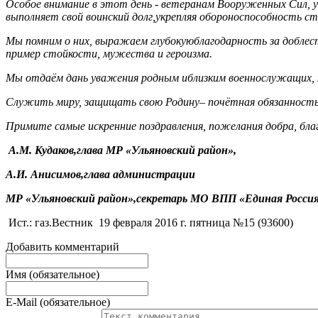
Особое внимание в этот день - ветеранам Вооруженных Сил, 
выполняет свой воинский долг,укрепляя обороноспособность с
Мы помним о них, выражаем глубокую
благодарность за добле
пример стойкости, мужества и героизма.
Мы отдаём дань уважения родным и
близким военнослужащих,
Служить миру, защищать свою Родину
– почётная обязанност
Примите самые искренние поздравления, пожелания добра, бла
А.М. Кудаков,
глава МР «Ульяновский район»,
А.И. Анисимов,
глава администрации
МР «Ульяновский район»,
секретарь МО ВПП «Единая Россия
Ист.: газ.Вестник 19 февраля 2016 г. пятница №15 (93600)
Добавить комментарий
Имя (обязательное)
E-Mail (обязательное)