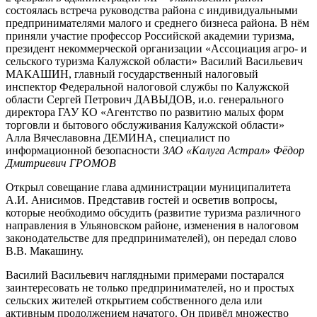
состоялась встреча руководства района с индивидуальными
предпринимателями малого и среднего бизнеса района. В нём
приняли участие профессор Российской академии туризма,
президент некоммерческой организации «Ассоциация агро- и
сельского туризма Калужской области» Василий Васильевич
МАКАШИН
,
главный государственный налоговый
инспектор Федеральной налоговой службы по Калужской
области Сергей Петрович ДАВЫДОВ, и.о. генерального
директора ГАУ КО «Агентство по развитию малых форм
торговли и бытового обслуживания Калужской области»
Алла Вячеславовна ДЕМИНА, специалист по
информационной безопасности
ЗАО «Калуга Астрал» Фёдор
Дмитриевич ГРОМОВ
Открыл совещание глава администрации муниципалитета
А.И. Анисимов. Представив гостей и осветив вопросы,
которые необходимо обсудить (развитие туризма различного
направления в Ульяновском районе, изменения в налоговом
законодательстве для предпринимателей), он передал слово
В.В. Макашину.
Василий Васильевич наглядными примерами постарался
заинтересовать не только предпринимателей, но и простых
сельских жителей открытием собственного дела или
активным продолжением начатого. Он привёл множество