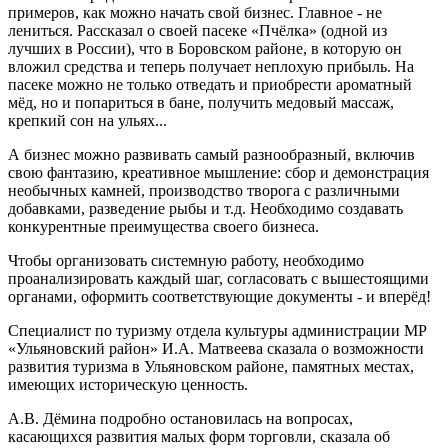
примеров, как можно начать свой бизнес. Главное - не
лениться. Рассказал о своей пасеке «Пчёлка» (одной из
лучших в России), что в Боровском районе, в которую он
вложил средства и теперь получает неплохую прибыль. На
пасеке можно не только отведать и приобрести ароматный
мёд, но и попариться в бане, получить медовый массаж,
крепкий сон на ульях...
А бизнес можно развивать самый разнообразный, включив
свою фантазию, креативное мышление: сбор и демонстрация
необычных камней, производство творога с различными
добавками, разведение рыбы и т.д. Необходимо создавать
конкурентные преимущества своего бизнеса.
Чтобы организовать системную работу, необходимо
проанализировать каждый шаг, согласовать с вышестоящими
органами, оформить соответствующие документы - и вперёд!
Специалист по туризму отдела культуры администрации МР
«Ульяновский район» И.А. Матвеева сказала о возможности
развития туризма в Ульяновском районе, памятных местах,
имеющих историческую ценность.
А.В. Дёмина подробно остановилась на вопросах,
касающихся развития малых форм торговли, сказала об