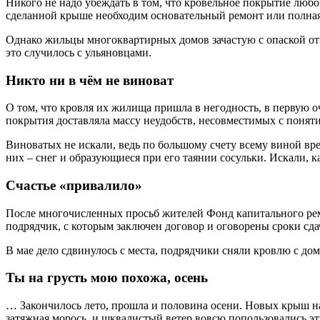
Никого не надо убеждать в том, что кровельное покрытие любо
сделанной крыше необходим основательный ремонт или полная
Однако жильцы многоквартирных домов зачастую с опаской отн
это случилось с ульяновцами.
Никто ни в чём не виноват
О том, что кровля их жилища пришла в негодность, в первую 
покрытия доставляла массу неудобств, несовместимых с поня
Виноватых не искали, ведь по большому счету всему виной вр
них – снег и образующиеся при его таянии сосульки. Искали, ка
Счастье «привалило»
После многочисленных просьб жителей Фонд капитального рем
подрядчик, с которым заключен договор и оговорены сроки сд
В мае дело сдвинулось с места, подрядчики сняли кровлю с до
Ты на грусть мою похожа, осень
… Закончилось лето, прошла и половина осени. Новых крыш на 
затяжная морось, и шквалистый ветер вовсю попользовались э