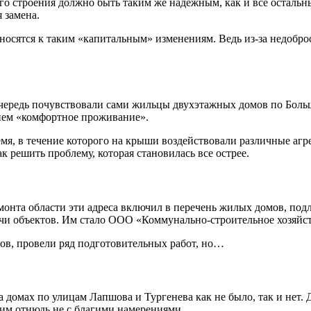
го строения должно быть таким же надёжным, как и все остальн
 замена.
осятся к таким «капитальным» изменениям. Ведь из-за недоброс
очередь почувствовали сами жильцы двухэтажных домов по Больш
тием «комфортное проживание».
емя, в течение которого на крыши воздействовали различные аг
к решить проблему, которая становилась все острее.
онта области эти адреса включил в перечень жилых домов, под
ачи объектов. Им стало ООО «Коммунально-строительное хозяйс
мов, провели ряд подготовительных работ, но…
домах по улицам Лапшова и Тургенева как не было, так и нет. 
тим отнюдь не с благими намерениями.