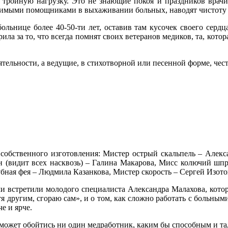
, тройную нагрузку. Это не знающие покоя и праздников врач
енимыми помощниками в выхаживании больных, наводят чистоту и
ольнице более 40-50-ти лет, оставив там кусочек своего сердц
ила за то, что всегда помнят своих ветеранов медиков, та, котор
ельности, а ведущие, в стихотворной или песенной форме, чес
собственного изготовления: Мистер острый скальпель – Алек
ен (видит всех насквозь) – Галина Макарова, Мисс колючий шп
убная фея – Людмила Казанкова, Мистер скорость – Сергей Изот
и встретили молодого специалиста Александра Малахова, котор
я другим, сгораю сам», и о том, как сложно работать с больным
че и ярче.
 может обойтись ни один медработник, каким бы способным и т