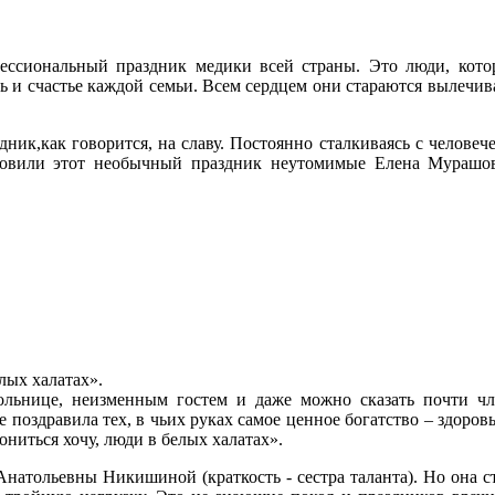
фессиональный праздник медики всей страны. Это люди, кото
сть и счастье каждой семьи. Всем сердцем они стараются вылечи
ик,как говорится, на славу. Постоянно сталкиваясь с человеч
товили этот необычный праздник неутомимые Елена Мурашова
лых халатах».
льнице, неизменным гостем и даже можно сказать почти чле
не поздравила тех, в чьих руках самое ценное богатство – здоров
ниться хочу, люди в белых халатах».
атольевны Никишиной (краткость - сестра таланта). Но она ст