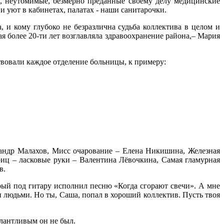
и, неутомимые, безмерно преданные своему делу медицинские
 уют в кабинетах, палатах - наши санитарочки.
а, и кому глубоко не безразлична судьба коллектива в целом и
ая более 20-ти лет возглавляла здравоохранение района,– Мария
твовали каждое отделение больницы, к примеру:
сандр Малахов, Мисс очарование – Елена Никишина, Железная
риц – ласковые руки – Валентина Лёвочкина, Самая гламурная
ов.
ый под гитару исполнил песню «Когда сгорают свечи». А мне
и людьми. Но ты, Саша, попал в хороший коллектив. Пусть твоя
алантливым он не был.