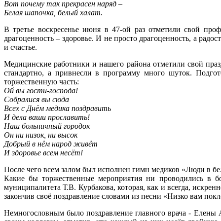
Вот почему так прекрасен наряд –
Белая шапочка, белый халат.
В третье воскресенье июня в 47-ой раз отметили свой про
драгоценность – здоровье. И не просто драгоценность, а радо
и счастье.
Медицинские работники и нашего района отметили свой праздн
стандартно, а привнесли в программу много шуток. Подго
торжественную часть:
Ой вы гости-господа!
Собралися вы сюда
Всех с Днём медика поздравить
И дела ваши прославить!
Наш больничный городок
Он ни низок, ни высок
Добрый в нём народ живёт
И здоровье всем несёт!
После чего всем залом был исполнен гимн медиков «Люди в бе
Какие бы торжественные мероприятия ни проводились в бо
муниципалитета Т.В. Курбакова, которая, как и всегда, искрен
закончив своё поздравление словами из песни «Низко вам покло
Немногословным было поздравление главного врача - Елены Ан