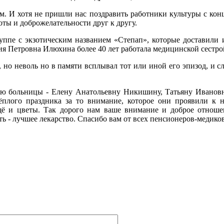
. И хотя не пришли нас поздравить работники культуры с конц
оты и доброжелательности друг к другу.
уппе с экзотическим названием «Степап», которые доставили
кия Петровна Илюхина более 40 лет работала медицинской сестр
 но неволь но в памяти всплывал тот или иной его эпизод, и сл
цию больницы - Елену Анатольевну Никишину, Татьяну Ивановн
плого праздника за то внимание, которое они проявили к н
ё и цветы. Так дорого нам ваше внимание и доброе отношен
ть - лучшее лекарство. Спасибо вам от всех пенсионеров-медико