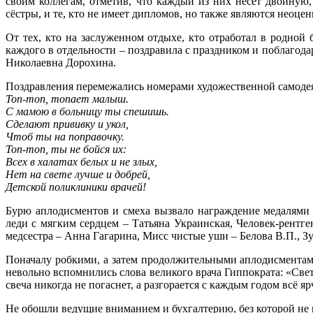
своим коллегам, отметив, что каждый из них несёт двойную
сёстры, и те, кто не имеет дипломов, но также являются неоц
От тех, кто на заслуженном отдыхе, кто отработал в родной б
каждого в отдельности – поздравила с праздником и поблагодар
Николаевна Дорохина.
Поздравления перемежались номерами художественной самодеят
Топ-топ, топает малыш.
С мамою в больницу ты спешишь.
Сделают прививку и укол,
Чтоб ты на поправочку.
Топ-топ, ты не бойся их:
Всех в халатах белых и не злых,
Нет на свете лучше и добрей,
Детской поликлиники врачей!
Бурю аплодисментов и смеха вызвало награждение медалями 
леди с мягким сердцем – Татьяна Украинская, Человек-рентг
медсестра – Анна Гагарина, Мисс чистые уши – Белова В.П., З
Поначалу робкими, а затем продолжительными аплодисментам
невольно вспомнились слова великого врача Гиппократа: «Свет
свеча никогда не погаснет, а разгорается с каждым годом всё яр
Не обошли ведущие вниманием и бухгалтерию, без которой не