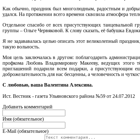
Как обычно, праздник был многолюдным, радостным и добрым
удался. На протяжении всего времени сквозила атмосфера тепл
Отдельное спасибо от всех присутствующих танцевальной гр
группы – Ольге Червяковой. К слову сказать, её бабушка Евдо
Я не задававалась целью описать этот великолепный праздник,
такую вольность.
Моя цель заключалась в другом: поблагодарить администра
профкома Любовь Владимировну Макееву, ведущих этого тё
приглашений подарили всем подарки, а присутствующим ещ
доброжелательность для нас бесценны, а человечность и чуткос
С любовью, ваша
Валентина Алексина.
Ист. Вестник - газета Ульяновского района №59 от 24.07.2012
Добавить комментарий
Имя (обязательное)
E-Mail (обязательное)