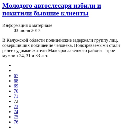
Молодого автослесаря избили и
похитили бывшие клиенты
Информация о материале
03 июня 2017
В Калужской области полицейские задержали группу лиц,
совершивших похищение человека. Подозреваемыми стали
ранее судимые жители Малоярославецкого района – трое
мужчин 24, 31 и 33 лет.
67
68
69
70
71
72
73
74
75
76