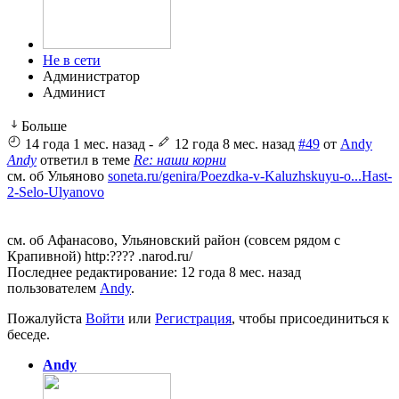
Не в сети
Администратор
Больше
14 года 1 мес. назад
-
12 года 8 мес. назад
#49
от
Andy
Andy
ответил в теме
Re: наши корни
см. об Ульяново
soneta.ru/genira/Poezdka-v-Kaluzhskuyu-o...Hast-
2-Selo-Ulyanovo
см. об Афанасово, Ульяновский район (совсем рядом с
Крапивной) http:???? .narod.ru/
Последнее редактирование: 12 года 8 мес. назад
пользователем
Andy
.
Пожалуйста
Войти
или
Регистрация
, чтобы присоединиться к
беседе.
Andy