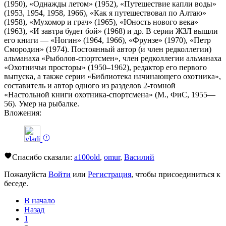
(1950), «Однажды летом» (1952), «Путешествие капли воды»
(1953, 1954, 1958, 1966), «Как я путешествовал по Алтаю»
(1958), «Мухомор и грач» (1965), «Юность нового века»
(1963), «И завтра будет бой» (1968) и др. В серии ЖЗЛ вышли
его книги — «Ногин» (1964, 1966), «Фрунзе» (1970), «Петр
Смородин» (1974). Постоянный автор (и член редколлегии)
альманаха «Рыболов-спортсмен», член редколлегии альманаха
«Охотничьи просторы» (1950–1962), редактор его первого
выпуска, а также серии «Библиотека начинающего охотника»,
составитель и автор одного из разделов 2-томной
«Настольной книги охотника-спортсмена» (М., ФиС, 1955—
56). Умер на рыбалке.
Вложения:
Спасибо сказали:
a100old
,
omur
,
Василий
Пожалуйста
Войти
или
Регистрация
, чтобы присоединиться к
беседе.
В начало
Назад
1