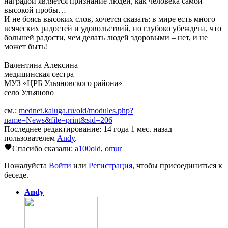
наградой является признание людей, как человека самой
высокой пробы…
И не боясь высоких слов, хочется сказать: в мире есть много
всяческих радостей и удовольствий, но глубоко убеждена, что
большей радости, чем делать людей здоровыми – нет, и не
может быть!
Валентина Алексина
медицинская сестра
МУЗ «ЦРБ Ульяновского района»
село Ульяново
см.:
mednet.kaluga.ru/old/modules.php?
name=News&file=print&sid=206
Последнее редактирование: 14 года 1 мес. назад
пользователем
Andy
.
Спасибо сказали:
a100old
,
omur
Пожалуйста
Войти
или
Регистрация
, чтобы присоединиться к
беседе.
Andy