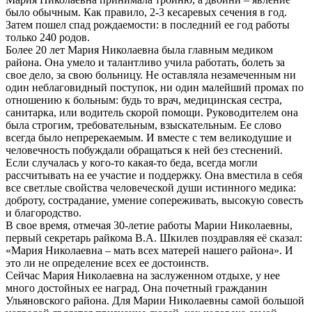
было обычным. Как правило, 2-3 кесаревых сечения в год.
Затем пошел спад рождаемости: в последний ее год работы
только 240 родов.
Более 20 лет Мария Николаевна была главным медиком
района. Она умело и талантливо учила работать, болеть за
свое дело, за свою больницу. Не оставляла незамеченным ни
один неблаговидный поступок, ни один малейший промах по
отношению к больным: будь то врач, медицинская сестра,
санитарка, или водитель скорой помощи. Руководителем она
была строгим, требовательным, взыскательным. Ее слово
всегда было непререкаемым. И вместе с тем великодушие и
человечность побуждали обращаться к ней без стеснений.
Если случалась у кого-то какая-то беда, всегда могли
рассчитывать на ее участие и поддержку. Она вместила в себя
все светлые свойства человеческой души истинного медика:
доброту, сострадание, умение сопереживать, высокую совесть
и благородство.
В свое время, отмечая 30-летие работы Марии Николаевны,
первый секретарь райкома В.А. Шкилев поздравляя её сказал:
«Мария Николаевна – мать всех матерей нашего района». И
это ли не определение всех ее достоинств.
Сейчас Мария Николаевна на заслуженном отдыхе, у нее
много достойных ее наград. Она почетный гражданин
Ульяновского района. Для Марии Николаевны самой большой