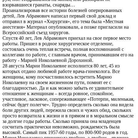
взорвавшиеся гранаты, снаряды…
Проанализировав все истории болезней оперированных
детей, Лев Абрамович написал первый свой доклад и
отправил в журнал «Хирургия», его тема была «Местная
анестезия» Материал опубликовали, а позже пригласили на
Всероссийский съезд хирургов.
Спустя 40 лет, Лев Абрамович приехал на свое первое место
работы. Пришел в родное хирургическое отделение,
состоялась очень теплая встреча, полная воспоминаний с
коллегами по работе, с главным врачом, принимавшим его на
работу - Марией Николаевной Дорохиной.
28 августа Марии Николаевне исполнится 80 лет, 45 из
которых отдано любимой работе врача-гинеколога. Все
женщины, кому посчастливилось встретить Марию
Николаевну на своем жизненном пути, помнят ее с
благодарностью. Да и как можно забыть ее удивительное
отношение к женщинам – всегда ровное, спокойное,
участливое, ласковое, сопереживающее «Потерпи, миленькая,
сейчас будет полегче». Трудно определить сколько она видела
боли других людей, пережила своих и чужих обид, скольких
просто возвратила к жизни и в прямом и в моральном смысле
за долгие годы работы. Сколько приняла она младенцев
сосчитать практически невозможно, рождаемость была
высокой. Самый пик 1957-60 годы, по 800-900 родов в год.
Мария Николаевна принимала тройню, а двойни – явление