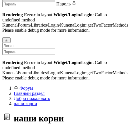
Пароль
Rendering Error
in layout
Widget/Login/Login
: Call to
undefined method
Kunena\Forum\Libraries\Login\KunenaLogin::getTwoFactorMethods
Please enable debug mode for more information.
Rendering Error
in layout
Widget/Login/Login
: Call to
undefined method
Kunena\Forum\Libraries\Login\KunenaLogin::getTwoFactorMethods
Please enable debug mode for more information.
Форум
Главный раздел
Добро пожаловать
наши корни
наши корни