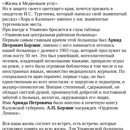
«Жизнь в Медвежьем углу».
Но в защиту своего цветущего края, хочется призвать в
свидетели И.С. Тургенева, который написал свой знаменитый
рассказ «Хорь и Калиныч» именно у нас знаменитые
тургеневские места.
При въезде в Ульяново бросается в глаза таблица
«Ульяновская центральная районная больница»
Первым самым главным врачом этой больницы был
Арвид
Петрович Берзинг
, именно с него начинается летопись
нашей больницы с далекого 1903 года, который прослужит на
этом посту 50 лет. Это был умнейший, интеллигентный
человек, владеющий несколькими языками, прекрасно играл
на рояле, у него была огромная библиотека в том числе и на
иностранных языках, множество медицинских журналов. По
специальности врач-терапевт, первые годы, он был
единственным во всех ипостасях: и хирургом и педиатром, и
акушер-гинекологом. Внешне степенный, сдержанный, он
обладал светлой душой, проникнутой добротой и постоянной
заботой о больных, коллегах, окружающих его людях.
Имя
Арвида Петровича
было внесено в почетную книгу
Калужской губернии.
А.П. Берзинг
награжден «Орденом
Ленина».
Вся наша жизнь состоит из встреч, есть встречи, которые
оставляют память на всю жизнь. Для Ульяновской больницы