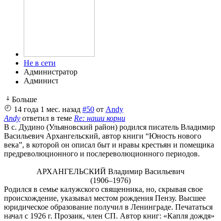
Не в сети
Администратор
Больше
14 года 1 мес. назад
#50
от
Andy
Andy
ответил в теме
Re: наши корни
В с. Дудино (Ульяновский район) родился писатель Владимир
Васильевич Архангельский, автор книги “Юность нового
века”, в которой он описал быт и нравы крестьян и помещика
предреволюционного и послереволюционного периодов.
АРХАНГЕЛЬСКИЙ Владимир Васильевич
(1906–1976)
Родился в семье калужского священника, но, скрывая свое
происхождение, указывал местом рождения Пензу. Высшее
юридическое образование получил в Ленинграде. Печататься
начал с 1926 г. Прозаик, член СП. Автор книг: «Капля дождя»