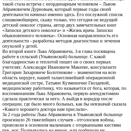
такой стала встреча с неординарным человеком – Львом
Абрамовичем Дурновым, который первые годы своей
деятельности начинал именно здесь. Его послужной список
слишкомобширен, скажу только, что сегодня он ведущий
детский онколог страны, автор двух замечательных книг
«Записки детского онколога» и «Жизнь врача. Записки
обыкновенного человека». Основная направленность его
деятельности - разработка методов диагностики и лечения
опухолей у детей.
Во второй книге Льва Абрамовича, 3-я глава посвящена
работе в сельской (Ульяновской) больнице. С какой
благодарностью и теплотой пишет он о своих первых
учителях: Александре Ивановиче Макееве, консультанте
Григории Захаровиче Болотникове – знаменитом на всю
область хирурге, нашей талантливейшей операционной
медицинской сестре, Татьяне Кузминичне Гвоздевой,
медицинскому работнику, что называется от бога, которая, по
воспоминаниям Льва Абрамовича, первую апендэктомию
сделала практически за него. А выйдя в коридор после
операции, где было много больных, как бы невзначай сказала
«Какого хорошего доктора нам прислали».
За 2 года работы Льва Абрамовича в Ульяновской больнице
произошло 26 тяжелейших случаев - отголосков войны,
привозили в основном мальчишек с оторванными кистями
рук, ног. Подрывались на минах, или разбирали не