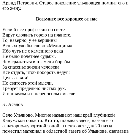
Арвид Петрович. Старое поколение ульяновцев помнит его и
его жену.
Возьмите все хорошее от нас
Если б все профессии на свете
Вдруг сложить горою на планете,
То, наверно, у ее вершины
Вспыхнуло бы слово «Медицина»
Ибо чуть не с каменного века
Не было почетнее судьбы,
Чем сражаться в пламени борьбы
За спасенье жизни человека.
Все отдать, чтоб побороть недуг!
Цель - свята!
Но святость этой мысли,
Требует предельно чистых рук,
И в прямом и в переносном смысле.
Э. Асадов
Село Ульяново. Многие называют наш край глубинкой
Калужской области. Кто-то, побывав здесь, назвал его
санаторно-курортной зоной, а некто лет эдак 20 назад
поместил материал в областной газете об Ульянове, озаглавив