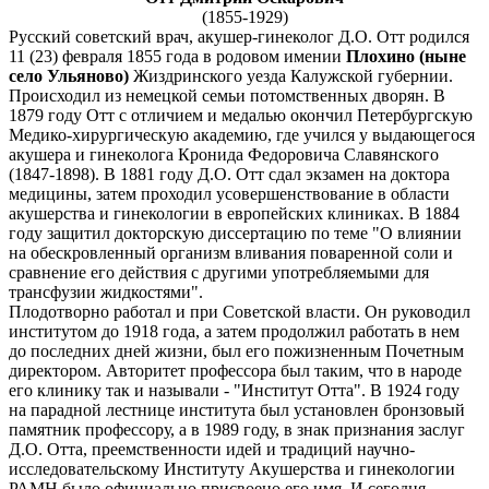
(1855-1929)
Русский советский врач, акушер-гинеколог Д.О. Отт родился
11 (23) февраля 1855 года в родовом имении
Плохино (ныне
село Ульяново)
Жиздринского уезда Калужской губернии.
Происходил из немецкой семьи потомственных дворян. В
1879 году Отт с отличием и медалью окончил Петербургскую
Медико-хирургическую академию, где учился у выдающегося
акушера и гинеколога Кронида Федоровича Славянского
(1847-1898). В 1881 году Д.О. Отт сдал экзамен на доктора
медицины, затем проходил усовершенствование в области
акушерства и гинекологии в европейских клиниках. В 1884
году защитил докторскую диссертацию по теме "О влиянии
на обескровленный организм вливания поваренной соли и
сравнение его действия с другими употребляемыми для
трансфузии жидкостями".
Плодотворно работал и при Советской власти. Он руководил
институтом до 1918 года, а затем продолжил работать в нем
до последних дней жизни, был его пожизненным Почетным
директором. Авторитет профессора был таким, что в народе
его клинику так и называли - "Институт Отта". В 1924 году
на парадной лестнице института был установлен бронзовый
памятник профессору, а в 1989 году, в знак признания заслуг
Д.О. Отта, преемственности идей и традиций научно-
исследовательскому Институту Акушерства и гинекологии
РАМН было официально присвоено его имя. И сегодня