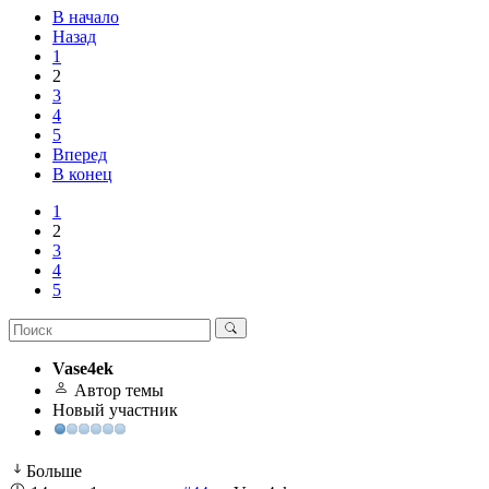
В начало
Назад
1
2
3
4
5
Вперед
В конец
1
2
3
4
5
Vase4ek
Автор темы
Новый участник
Больше